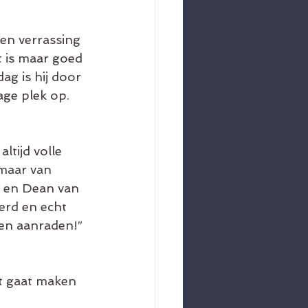
en verrassing 
t is maar goed 
ag is hij door 
age plek op.
ltijd volle 
omaar van 
n en Dean van 
erd en echt 
een aanraden!”
et gaat maken 