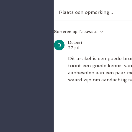
Plaats een opmerking...
Programma: eerste editie 3-
Sorteren op:
Nieuwste
daagse voetbal clinic, locatie
Den Bosch
Delbert
27 jul
Dit artikel is een goede br
toont een goede kennis van
aanbevolen aan een paar men
waard zijn om aandachtig te