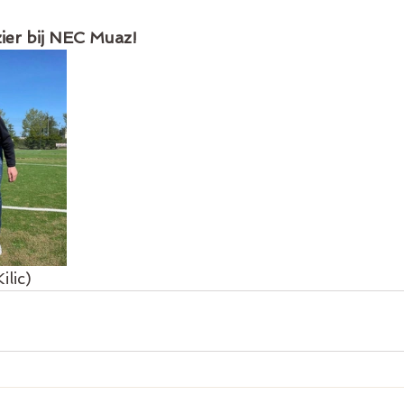
zier bij NEC Muaz!
lic)