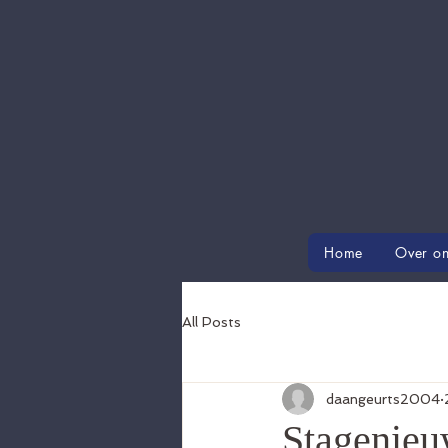
Home
Over o
All Posts
daangeurts2004
Stagenie