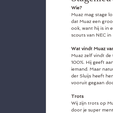
Wie?
Muaz mag stage lop
dat Muaz een groot 
ook, want hij is in
scouts van NEC in p
Wat vindt Muaz van
Muaz zelf vindt de 
100%. Hij geeft aan
iemand. Maar natuu
der Sluijs heeft he
vooruit gegaan doo
Trots
Wij zijn trots op M
door je super menta