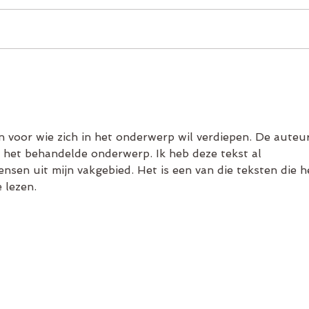
Stage
Rhino Goutier: van
voetbalschool naar debuut FC
Den Bosch
on voor wie zich in het onderwerp wil verdiepen. De auteu
 het behandelde onderwerp. Ik heb deze tekst al 
sen uit mijn vakgebied. Het is een van die teksten die h
 lezen.