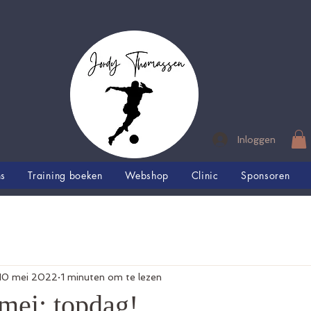
Inloggen
ns
Training boeken
Webshop
Clinic
Sponsoren
10 mei 2022
1 minuten om te lezen
mei: topdag!