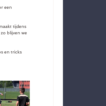
or een 
aakt tijdens 
zo blijven we 
s en tricks 