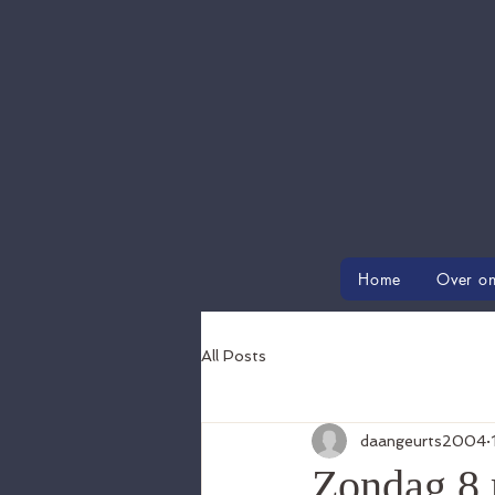
Home
Over o
All Posts
daangeurts2004
Zondag 8 